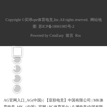
Copyright ©
买球ope体育电竞
,Inc.All rights reserved.
网站地
图
苏ICP备18061985号-2
Powered by
CmsEasy
留言
Rss
AG官网入口_AG(中国)
|
【亚联电竞】中国有限公司
|
MK体
育电竞_MK（中国）官网
|
PG体育平台
|
久博电竞|中国有限