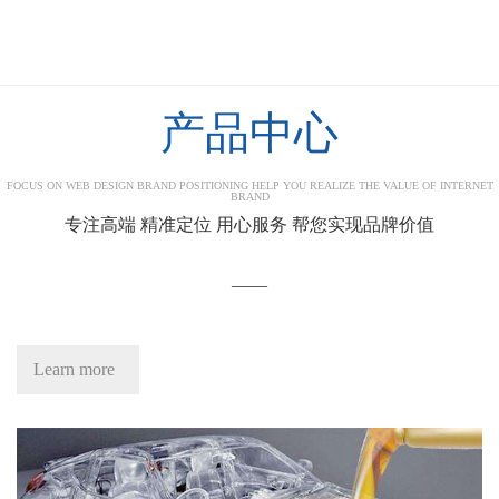
产品中心
FOCUS ON WEB DESIGN BRAND POSITIONING HELP YOU REALIZE THE VALUE OF INTERNET
BRAND
专注高端 精准定位 用心服务 帮您实现品牌价值
——
Learn more